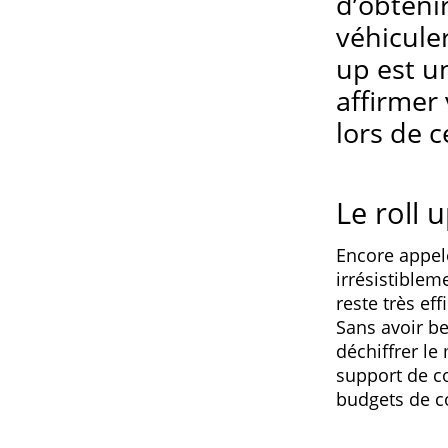
d’obteni
véhicule
up est u
affirmer
lors de 
Le roll 
Encore appelé
irrésistiblem
reste très eff
Sans avoir be
déchiffrer le
support de c
budgets de co