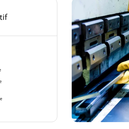
tif
e
e
re