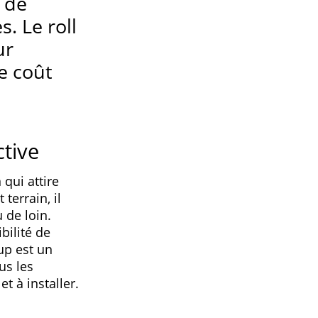
 de
. Le roll
ur
e coût
tive
qui attire
terrain, il
u de loin.
bilité de
up est un
us les
t à installer.