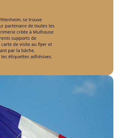
ittenheim, se trouve
ur partenaire de toutes les
primerie créée à Mulhouse
rents supports de
carte de visite au flyer et
ant par la bâche,
 les étiquettes adhésives.