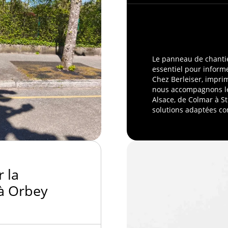
Le panneau de chanti
essentiel pour informe
Chez Berleiser, impri
nous accompagnons le
Alsace, de Colmar à S
solutions adaptées com
 la
à Orbey